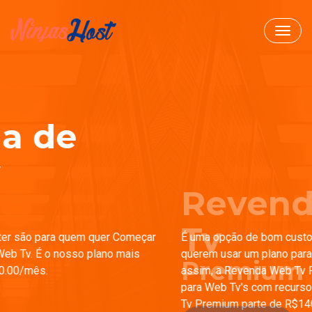
Toggl
navig
Revenda Web
Tv
Premium
É uma opção de bom custo/benefício para aqueles que
querem usar um plano para múltiplos Web Tv's. Ainda
assim, a Revenda Web Tv Premium deve ser suficiente
para Web Tv's com recursos eficientes. A Revenda de Web
Tv Premium parte de R$140.00/mês.